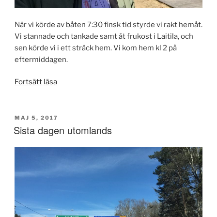
När vi körde av båten 7:30 finsk tid styrde vi rakt hemåt.
Vi stannade och tankade samt åt frukost i Laitila, och
sen körde vi i ett sträck hem. Vi kom hem kl 2 på
eftermiddagen.
”…
Fortsätt läsa
and
back
again”
PUBLICERAT
MAJ 5, 2017
Sista dagen utomlands