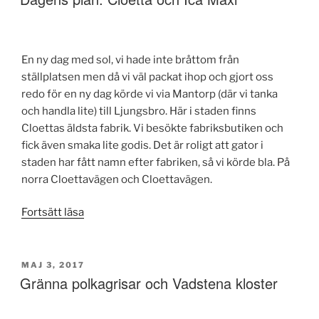
En ny dag med sol, vi hade inte bråttom från
ställplatsen men då vi väl packat ihop och gjort oss
redo för en ny dag körde vi via Mantorp (där vi tanka
och handla lite) till Ljungsbro. Här i staden finns
Cloettas äldsta fabrik. Vi besökte fabriksbutiken och
fick även smaka lite godis. Det är roligt att gator i
staden har fått namn efter fabriken, så vi körde bla. På
norra Cloettavägen och Cloettavägen.
”Dagens
Fortsätt läsa
plan:
Cloetta
och
PUBLICERAT
MAJ 3, 2017
Gränna polkagrisar och Vadstena kloster
Ica
Maxi”