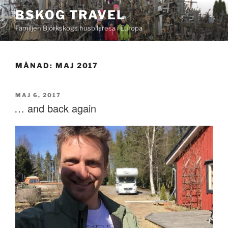
Hoppa
BSKOG TRAVEL
till
Familjen Björkskogs husbilsresa i Europa
innehåll
MÅNAD:
MAJ 2017
PUBLICERAT
MAJ 6, 2017
… and back again