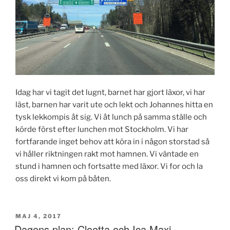
Idag har vi tagit det lugnt, barnet har gjort läxor, vi har
läst, barnen har varit ute och lekt och Johannes hitta en
tysk lekkompis åt sig. Vi åt lunch på samma ställe och
körde först efter lunchen mot Stockholm. Vi har
fortfarande inget behov att köra in i någon storstad så
vi håller riktningen rakt mot hamnen. Vi väntade en
stund i hamnen och fortsatte med läxor. Vi for och la
oss direkt vi kom på båten.
PUBLICERAT
MAJ 4, 2017
Dagens plan: Cloetta och Ica Maxi