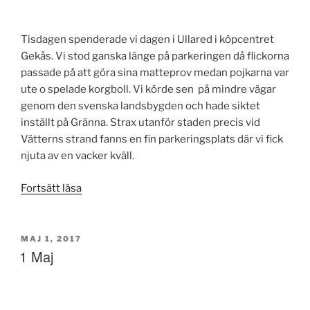
Tisdagen spenderade vi dagen i Ullared i köpcentret
Gekås. Vi stod ganska länge på parkeringen då flickorna
passade på att göra sina matteprov medan pojkarna var
ute o spelade korgboll. Vi körde sen
på mindre vägar
genom den svenska landsbygden och hade siktet
inställt på Gränna. Strax utanför staden precis vid
Vätterns strand fanns en fin parkeringsplats där vi fick
njuta av en vacker kväll.
”Ullared”
Fortsätt läsa
PUBLICERAT
MAJ 1, 2017
1 Maj