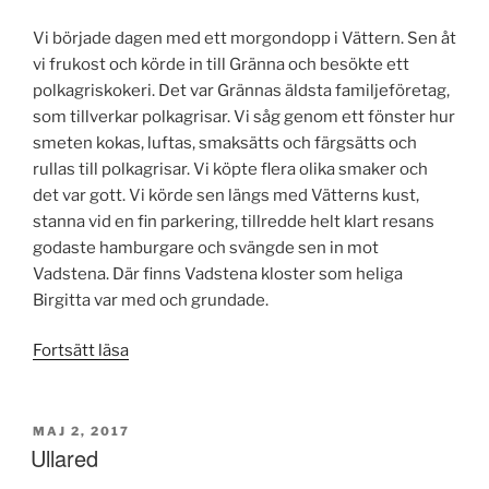
Vi började dagen med ett morgondopp i Vättern. Sen åt
vi frukost och körde in till Gränna och besökte ett
polkagriskokeri. Det var Grännas äldsta familjeföretag,
som tillverkar polkagrisar. Vi såg genom ett fönster hur
smeten kokas, luftas, smaksätts och färgsätts och
rullas till polkagrisar. Vi köpte flera olika smaker och
det var gott. Vi körde sen längs med Vätterns kust,
stanna vid en fin parkering, tillredde helt klart resans
godaste hamburgare och svängde sen in mot
Vadstena. Där finns Vadstena kloster som heliga
Birgitta var med och grundade.
”Gränna
Fortsätt läsa
polkagrisar
och
Vadstena
PUBLICERAT
MAJ 2, 2017
Ullared
kloster”