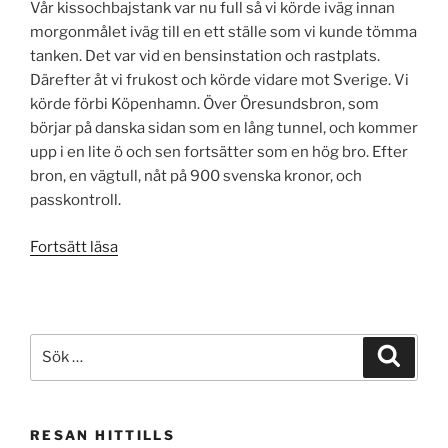
Vår kissochbajstank var nu full så vi körde iväg innan
morgonmålet iväg till en ett ställe som vi kunde tömma
tanken. Det var vid en bensinstation och rastplats.
Därefter åt vi frukost och körde vidare mot Sverige. Vi
körde förbi Köpenhamn. Över Öresundsbron, som
börjar på danska sidan som en lång tunnel, och kommer
upp i en lite ö och sen fortsätter som en hög bro. Efter
bron, en vägtull, nåt på 900 svenska kronor, och
passkontroll.
”1
Fortsätt läsa
Maj”
Sök
Sök
efter:
RESAN HITTILLS