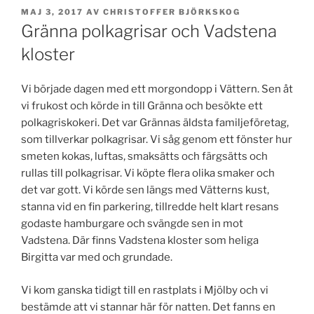
PUBLICERAT
MAJ 3, 2017
AV
CHRISTOFFER BJÖRKSKOG
Gränna polkagrisar och Vadstena
kloster
Vi började dagen med ett morgondopp i Vättern. Sen åt
vi frukost och körde in till Gränna och besökte ett
polkagriskokeri. Det var Grännas äldsta familjeföretag,
som tillverkar polkagrisar. Vi såg genom ett fönster hur
smeten kokas, luftas, smaksätts och färgsätts och
rullas till polkagrisar. Vi köpte flera olika smaker och
det var gott. Vi körde sen längs med Vätterns kust,
stanna vid en fin parkering, tillredde helt klart resans
godaste hamburgare och svängde sen in mot
Vadstena. Där finns Vadstena kloster som heliga
Birgitta var med och grundade.
Vi kom ganska tidigt till en rastplats i Mjölby och vi
bestämde att vi stannar här för natten. Det fanns en