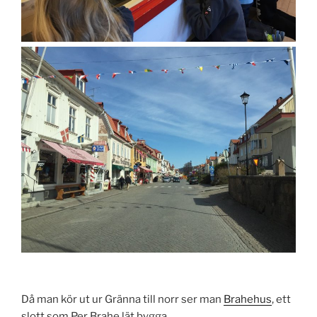
Då man kör ut ur Gränna till norr ser man
Brahehus
, ett
slott som Per Brahe lät bygga.