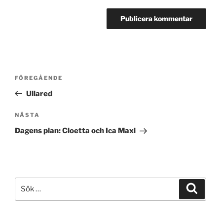
Inläggsnavigering
Föregående
FÖREGÅENDE
inlägg
Ullared
Nästa
NÄSTA
inlägg
Dagens plan: Cloetta och Ica Maxi
Sök
Sök
efter: