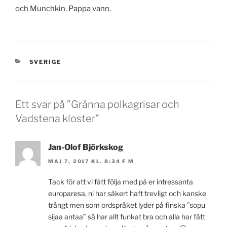
och Munchkin. Pappa vann.
KATEGORIER
SVERIGE
Ett svar på ”Gränna polkagrisar och
Vadstena kloster”
Jan-Olof Björkskog
MAJ 7, 2017 KL. 8:34 F M
Tack för att vi fått följa med på er intressanta
europaresa, ni har säkert haft trevligt och kanske
trångt men som ordspråket lyder på finska ”sopu
sijaa antaa” så har allt funkat bra och alla har fått